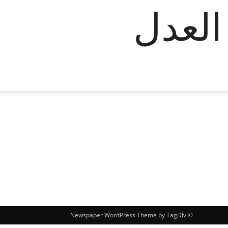
العدل
© Newspaper WordPress Theme by TagDiv